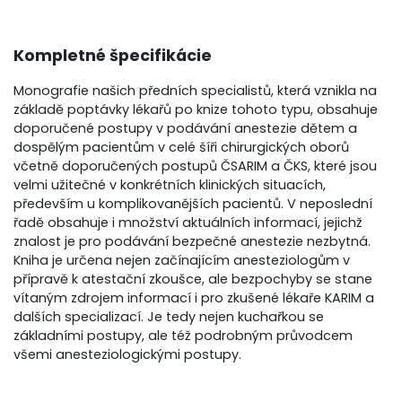
Kompletné špecifikácie
Monografie našich předních specialistů, která vznikla na
základě poptávky lékařů po knize tohoto typu, obsahuje
doporučené postupy v podávání anestezie dětem a
dospělým pacientům v celé šíři chirurgických oborů
včetně doporučených postupů ČSARIM a ČKS, které jsou
velmi užitečné v konkrétních klinických situacích,
především u komplikovanějších pacientů. V neposlední
řadě obsahuje i množství aktuálních informací, jejichž
znalost je pro podávání bezpečné anestezie nezbytná.
Kniha je určena nejen začínajícím anesteziologům v
přípravě k atestační zkoušce, ale bezpochyby se stane
vítaným zdrojem informací i pro zkušené lékaře KARIM a
dalších specializací. Je tedy nejen kuchařkou se
základními postupy, ale též podrobným průvodcem
všemi anesteziologickými postupy.