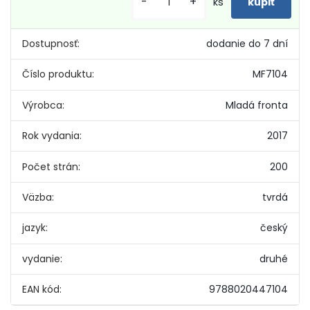
-
+
ks
Dostupnosť:
dodanie do 7 dní
Číslo produktu:
MF7104
Výrobca:
Mladá fronta
Rok vydania:
2017
Počet strán:
200
Väzba:
tvrdá
jazyk:
český
vydanie:
druhé
EAN kód:
9788020447104