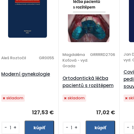
Jan D
Magdaléna
GRRRRD2706
Aleš Roztočil
GR0055
vyd. 
Koťová - vyd.
Grada
Covi
Moderní gynekologie
Ortodontická léčba
pedi
pacientů s rozštěpem
souv
skladom
skladom
sk
17,02 €
127,53 €
-
+
-
+
-