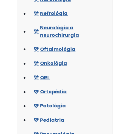
Nefrológia
Neurológia a
neurochirurgia
Oftalmológia
Onkológia
ORL
Ortopédia
Patológia
Pediatria