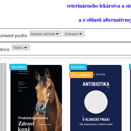
veterinárneho lekárstva a s
a z oblasti alternatívne
Datumu vloženia
Zostupne
oriadať podľa
Všetko
obca
Novinka
Novinka
Top produkt