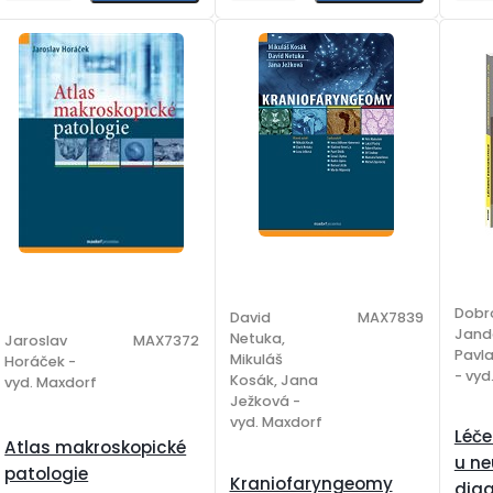
Dobr
David
MAX7839
Jand
Netuka,
Jaroslav
MAX7372
Pavl
Mikuláš
Horáček -
- vyd
Kosák, Jana
vyd. Maxdorf
Ježková -
vyd. Maxdorf
Léče
Atlas makroskopické
u ne
patologie
Kraniofaryngeomy
diag