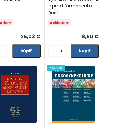
v praxi farmaceuta
časť I.
ladom
skladom
25,03 €
18,90 €
+
-
+
Novinka