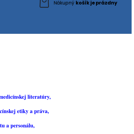
edicínskej literatúry,
cínskej etiky a práva,
u a personálu,