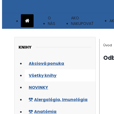
O
AKO
AK
NÁS
NAKUPOVAŤ
Úvod
KNIHY
Odb
Akciová ponuka
Všetky knihy
NOVINKY
Alergológia, Imunológia
Anatómia