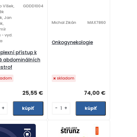
 Víšek,
GDDD1004
ěk
k, Jan
Michal Zikán
MAX7860
k,
mír
 - vyd.
a
Onkogynekologie
lexní přístup k
ě abdominálních
strof
ladom
skladom
25,55 €
74,00 €
+
-
+