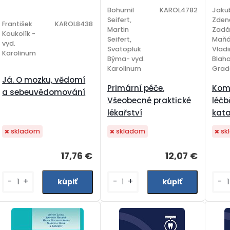
Bohumil
KAROL4782
Jakub
Seifert,
Zden
František
KAROL8438
Martin
Zadá
Koukolík -
Seifert,
Maňá
vyd.
Svatopluk
Vladi
Karolinum
Býma- vyd.
Blaha
Karolinum
Grad
Já. O mozku, vědomí
Primární péče.
Komp
a sebeuvědomování
Všeobecné praktické
léčb
lékařství
kata
skladom
skladom
sk
17,76 €
12,07 €
-
+
-
+
-