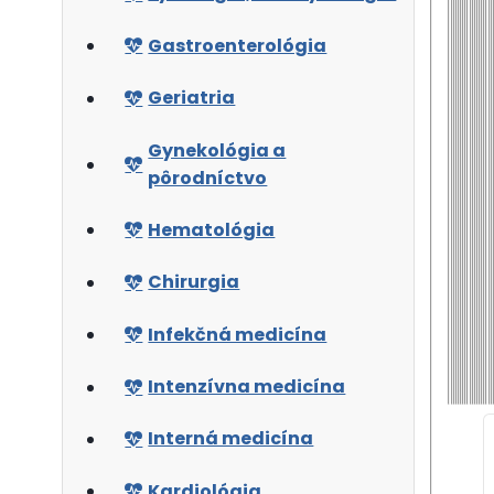
Gastroenterológia
Geriatria
Gynekológia a
pôrodníctvo
Hematológia
Chirurgia
Infekčná medicína
Intenzívna medicína
Interná medicína
Kardiológia