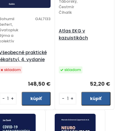
Táborský,
Čestmír
Číhalík
Bohumil
GAL7133
Seifert,
Svatopluk
Atlas EKG v
Býma a
kazuistikách
kolektív
Všeobecné praktické
lékařství, 4. vydanie
skladom
skladom
52,20 €
148,50 €
-
+
-
+