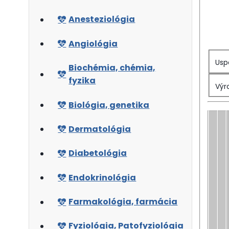
Anesteziológia
Angiológia
Usp
Biochémia, chémia,
fyzika
Výr
Biológia, genetika
Dermatológia
Diabetológia
Endokrinológia
Farmakológia, farmácia
Fyziológia, Patofyziológia