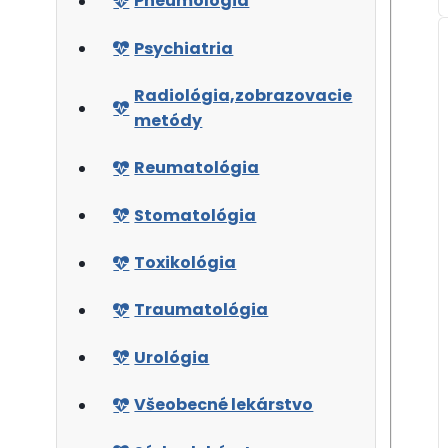
Pneumológia
Psychiatria
Radiológia,zobrazovacie
metódy
Reumatológia
Stomatológia
Toxikológia
Traumatológia
Urológia
Všeobecné lekárstvo