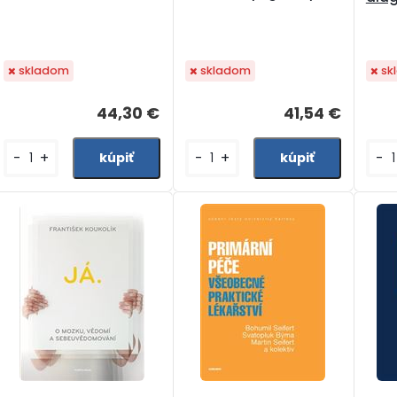
skladom
skladom
sk
44,30 €
41,54 €
-
+
-
+
-