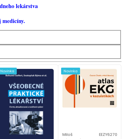
údneho lekárstva
j medicíny.
Novinka
Novinka
Miloš
EEZY6270