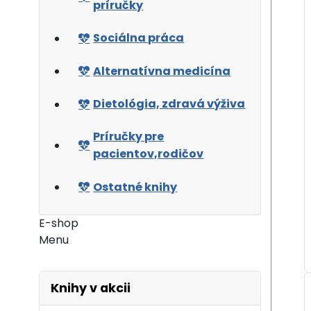
príručky
Sociálna práca
Alternatívna medicína
Dietológia, zdravá výživa
Príručky pre
pacientov,rodičov
Ostatné knihy
E-shop
Menu
Knihy v akcii