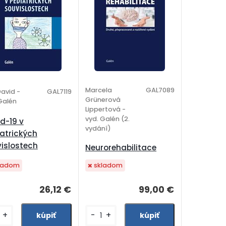
Marcela
GAL7089
avid -
GAL7119
Grünerová
Galén
Lippertová -
vyd. Galén (2.
d-19 v
vydání)
atrických
islostech
Neurorehabilitace
ladom
skladom
26,12 €
99,00 €
+
-
+