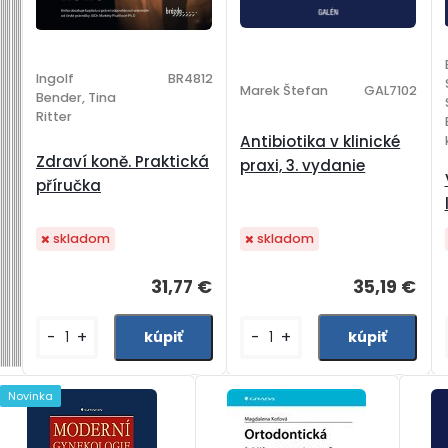
Ingolf
BR4812
Marek Štefan
GAL7102
Bender, Tina
Ritter
Antibiotika v klinické
Zdraví koně. Praktická
praxi, 3. vydanie
příručka
skladom
skladom
31,77 €
35,19 €
-
+
-
+
Novinka