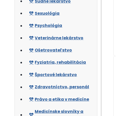
Súdne lekárstvo
Sexuológia
Psychológia
Veterinárne lekárstvo
Ošetrovateľstvo
Fyziatria, rehabilitácia
Športové lekárstvo
Zdravotníctvo, personál
Právo a etika v medicíne
Medicínske slovníky a