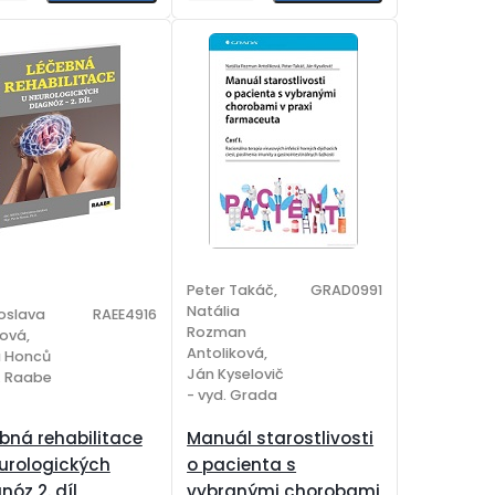
Peter Takáč,
GRAD0991
Natália
oslava
RAEE4916
Rozman
ová,
Antoliková,
a Honců
Ján Kyselovič
. Raabe
- vyd. Grada
bná rehabilitace
Manuál starostlivosti
urologických
o pacienta s
nóz 2. díl
vybranými chorobami