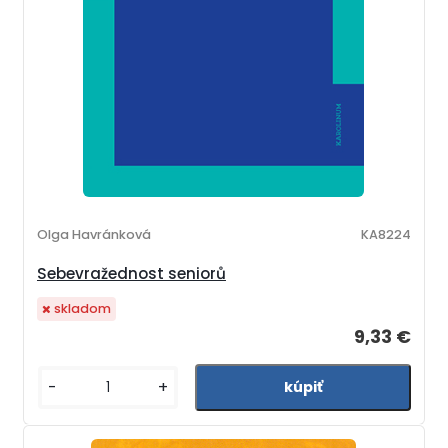
Olga Havránková
KA8224
Sebevražednost seniorů
skladom
9,33 €
-
+