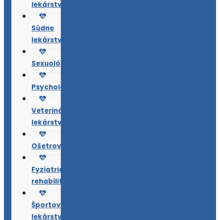
lekárstvo
Súdne
lekárstvo
Sexuológia
Psychológia
Veterinárne
lekárstvo
Ošetrovateľstvo
Fyziatria,
rehabilitácia
Športové
lekárstvo