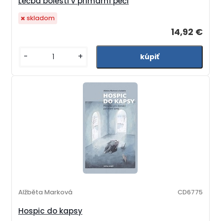
Léčba bolesti v primární péči
skladom
14,92 €
-
+
Alžběta Marková
CD6775
Hospic do kapsy