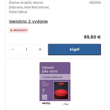
Štefan Krajčík, Martin
HE0205
Dúbrava, Ivan Bartošovič,
Peter Mikus
Geriatria, 2. vydanie
skladom
69,60 €
-
+