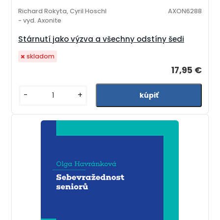
Richard Rokyta, Cyril Hoschl
AXON6288
- vyd. Axonite
Stárnutí jako výzva a všechny odstíny šedi
skladom
17,95 €
-
+