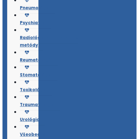
Pneumológia
Psychiatria
Radiológia,zobrazovacie
metódy
Reumatológia
Stomatológia
Toxikológia
Traumatológia
Urológia
Všeobecné