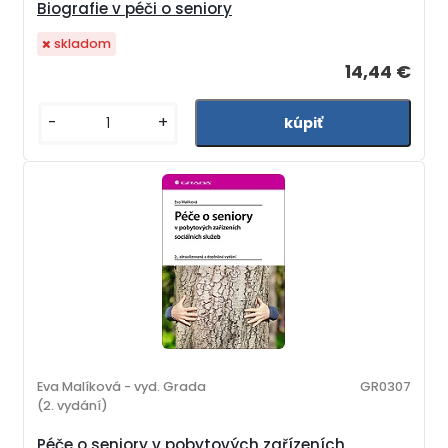
Biografie v péči o seniory
skladom
14,44 €
-
+
Eva Malíková - vyd. Grada
GR0307
(2. vydání)
Péče o seniory v pobytových zařízeních