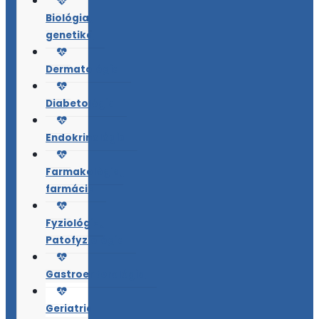
Biológia,
genetika
Dermatológia
Diabetológia
Endokrinológia
Farmakológia,
farmácia
Fyziológia,
Patofyziológia
Gastroenterológia
Geriatria