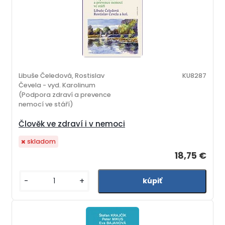
Libuše Čeledová, Rostislav
KU8287
Čevela - vyd. Karolinum
(Podpora zdraví a prevence
nemocí ve stáří)
Člověk ve zdraví i v nemoci
skladom
18,75 €
-
+