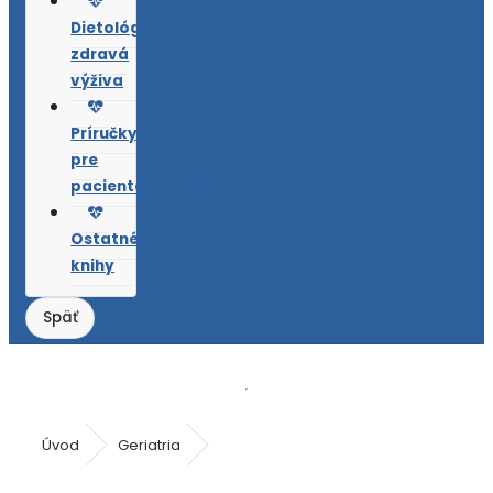
Dietológia,
zdravá
výživa
Príručky
pre
pacientov,rodičov
Ostatné
knihy
Úvod
Geriatria