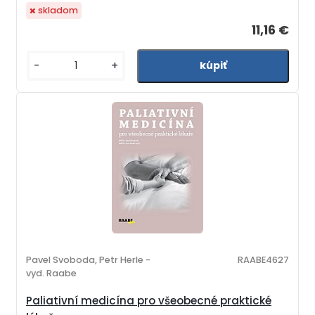
skladom
11,16 €
-
+
Pavel Svoboda, Petr Herle -
RAABE4627
vyd. Raabe
Paliativní medicína pro všeobecné praktické