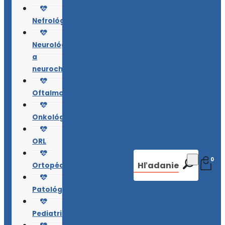
Nefrológia
Neurológia
a
neurochirurgia
Oftalmológia
Onkológia
ORL
0
Hľadanie
Ortopédia
Patológia
Pediatria