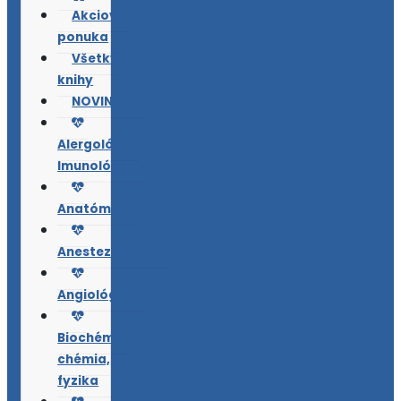
Akciová
ponuka
Všetky
knihy
NOVINKY
Alergológia,
Imunológia
Anatómia
Anesteziológia
Angiológia
Biochémia,
chémia,
fyzika