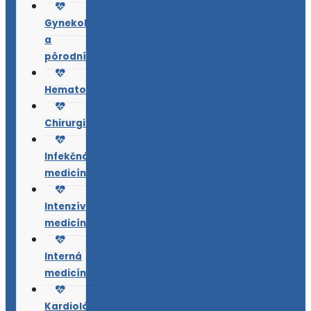
Gynekológia
a
pôrodníctvo
Hematológia
Chirurgia
Infekčná
medicína
Intenzívna
medicína
Interná
medicína
Kardiológia