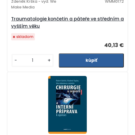
Zdeněk Krška - vyd. We
WMM0172
Make Media
Traumatologie končetin a páteře ve středním a
vyšším věku
skladom
40,13 €
-
+