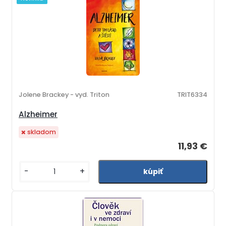
Jolene Brackey - vyd. Triton
TRIT6334
Alzheimer
skladom
11,93 €
-
+