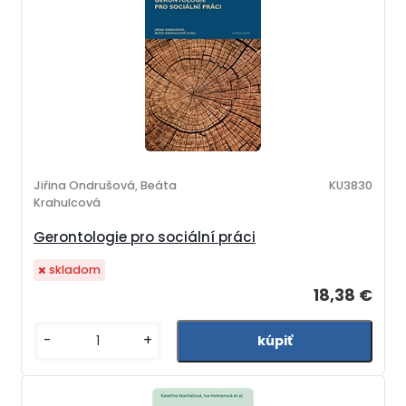
Jiřina Ondrušová, Beáta
KU3830
Krahulcová
Gerontologie pro sociální práci
skladom
18,38 €
-
+