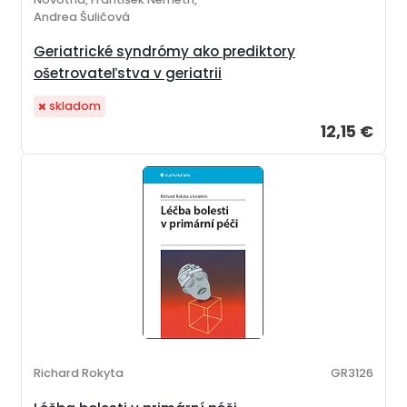
Andrea Šuličová
Geriatrické syndrómy ako prediktory
ošetrovateľstva v geriatrii
skladom
12,15 €
Richard Rokyta
GR3126